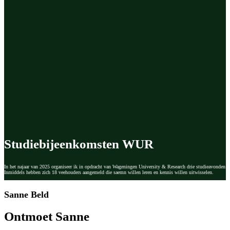
Studiebijeenkomsten WUR
In het najaar van 2025 organiseer ik in opdracht van Wageningen University & Research drie studieavonden re
Inmiddels hebben zich 18 veehouders aangemeld die saemn willen leren en kennis willen uitwisselen.
Sanne Beld
Ontmoet Sanne