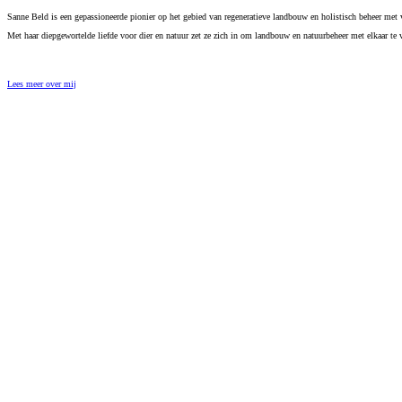
Sanne Beld is een gepassioneerde pionier op het gebied van regeneratieve landbouw en holistisch beheer met 
Met haar diepgewortelde liefde voor dier en natuur zet ze zich in om landbouw en natuurbeheer met elkaar te
Lees meer over mij