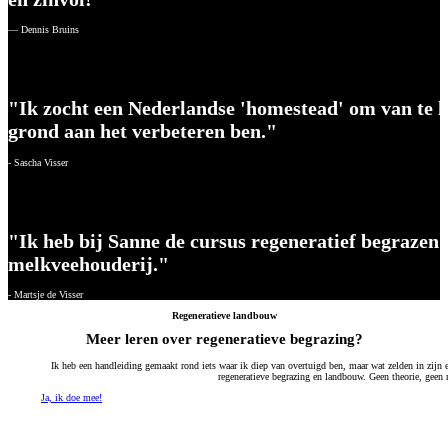
— Dennis Bruins
"Ik zocht een Nederlandse 'homestead' om van te le
grond aan het verbeteren ben."
- Sascha Visser
"Ik heb bij Sanne de cursus regeneratief begrazen g
melkveehouderij."
- Martsje de Visser
Regeneratieve landbouw
Meer leren over regeneratieve begrazing?
Ik heb een handleiding gemaakt rond iets waar ik diep van overtuigd ben, maar wat zelden in zijn
regeneratieve begrazing en landbouw. Geen theorie, geen 
Ja, ik doe mee!