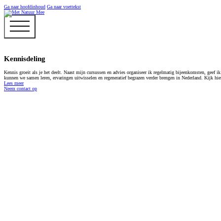
Ga naar hoofdinhoud
Ga naar voettekst
Kennisdeling
Kennis groeit als je het deelt. Naast mijn cursussen en advies organiseer ik regelmatig bijeenkomsten, geef i
kunnen we samen leren, ervaringen uitwisselen en regeneratief begrazen verder brengen in Nederland. Kijk hie
Lees meer
Neem contact op