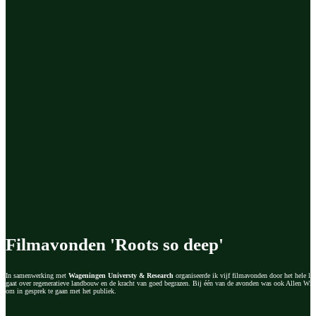
Filmavonden 'Roots so deep'
In samenwerking met
Wageningen Universty & Research
organiseerde ik vijf filmavonden door het hele l
gaat over regeneratieve landbouw en de kracht van goed begrazen. Bij één van de avonden was ook Allen Wil
om in gesprek te gaan met het publiek.