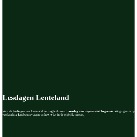
Lesdagen Lenteland
Voor de leerlingen van Lenteland verzorgde ik een
cursusdag over regeneratief begrazen
. We gingen in op d
veerkrachtig landbouwsysteem en hoe je dat in de praktijk toepast.