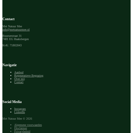
Contact
Met Natuur Mee
info@metnatuurmee.nl
Buurserstraat 31
7481 EG Haaksbergen
KvK: 71802843
Navigatie
Aanbod
Regeneratieve Begrazing
Over mij
Contact
Social Media
Instagram
LinkedIn
Met Natuur Mee © 2026
Algemene voorwaarden
Disclaimer
Privacybeleid